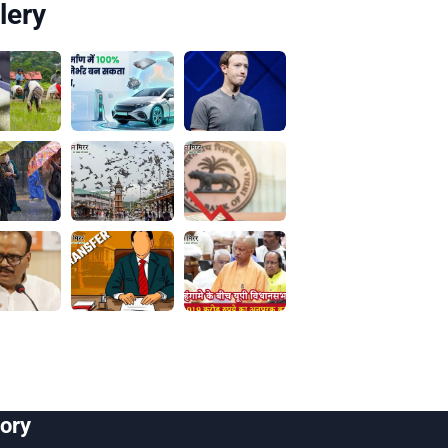
lery
ory