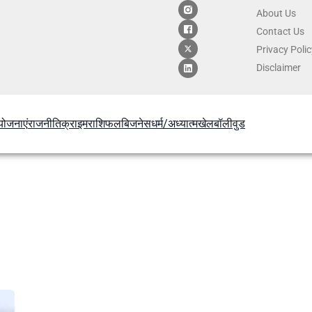
About Us
Contact
Us
Privacy Poli
Disclaimer
योजनाएं
राजनीति
क्राइम
राशिफल
बिजनेस
धर्म/अध्यात्म
खेल
बॉलीवुड