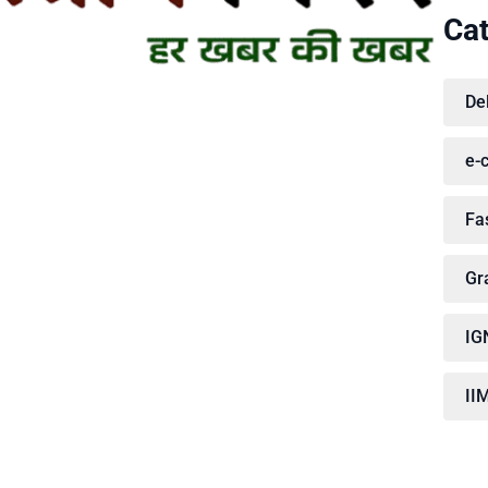
Cat
De
e-
Fa
Gr
IG
II