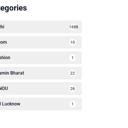
egories
lhi
1686
com
10
shion
1
amin Bharat
22
NOU
26
M Lucknow
1