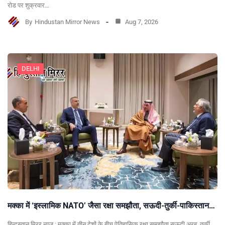
रोड पर शुक्रवार…
By
Hindustan Mirror News
Aug 7, 2026
DELHI
मक्का में ‘इस्लामिक NATO’ जैसा रक्षा समझौता, सऊदी-तुर्की-पाकिस्तान…
हिन्दुस्तान मिरर न्यूज़ : मक्का में तीन देशों के बीच ऐतिहासिक रक्षा समझौता सऊदी अरब, तुर्की