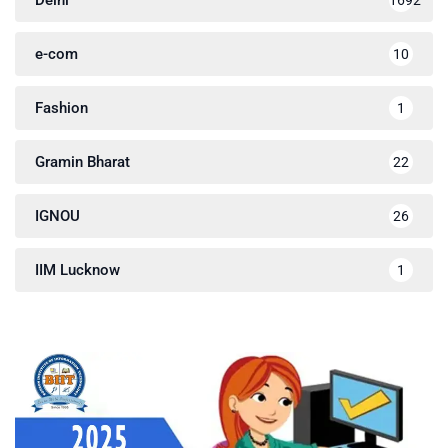
Delhi
1692
e-com
10
Fashion
1
Gramin Bharat
22
IGNOU
26
IIM Lucknow
1