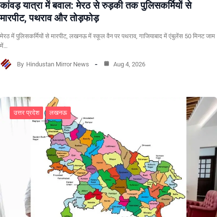
कांवड़ यात्रा में बवाल: मेरठ से रुड़की तक पुलिसकर्मियों से
मारपीट, पथराव और तोड़फोड़
मेरठ में पुलिसकर्मियों से मारपीट, लखनऊ में स्कूल वैन पर पथराव, गाजियाबाद में एंबुलेंस 50 मिनट जाम
में…
By
Hindustan Mirror News
Aug 4, 2026
उत्तर प्रदेश
लखनऊ