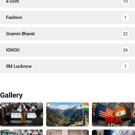
e-com
10
Fashion
1
Gramin Bharat
22
IGNOU
26
IIM Lucknow
1
Gallery