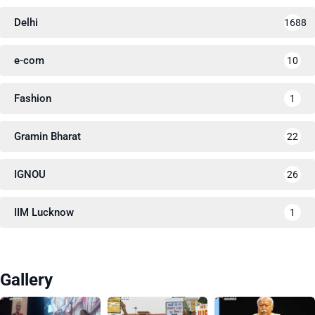
Delhi
1688
e-com
10
Fashion
1
Gramin Bharat
22
IGNOU
26
IIM Lucknow
1
Gallery