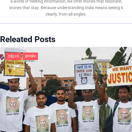
a world of fleeting information, we offer stories that resonate,
stories that stay. Because understanding India means seeing it
clearly, from all angles.
Releated Posts
DELHI
झारखंड