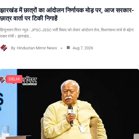
झारखंड में छात्रों का आंदोलन निर्णायक मोड़ पर, आज सरकार-
छात्र वार्ता पर टिकी निगाहें
हिन्दुस्तान मिरर न्यूज़ : JPSC-JSSC भर्ती विवाद को लेकर आंदोलन तेज, विधानसभा मार्च से बढ़ेगा
दबाव रांची। झारखंड…
By
Hindustan Mirror News
Aug 7, 2026
DELHI