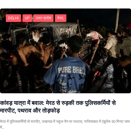
DELHI
UP
उत्तर प्रदेश
मेरठ,
कांवड़ यात्रा में बवाल: मेरठ से रुड़की तक पुलिसकर्मियों से
मारपीट, पथराव और तोड़फोड़
मेरठ में पुलिसकर्मियों से मारपीट, लखनऊ में स्कूल वैन पर पथराव, गाजियाबाद में एंबुलेंस 50 मिनट जाम
में…