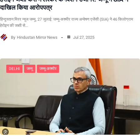
दाखिल किया आरोपपत्र
हिन्दुस्तान मिरर न्यूज जम्मू, 27 जुलाई: जम्मू-कश्मीर राज्य अन्वेषण एजेंसी (SIA) ने 46 किलोग्राम
हेरोइन की जब्ती से…
By
Hindustan Mirror News
Jul 27, 2025
DELHI
जम्मू
जम्मू-कश्मीर