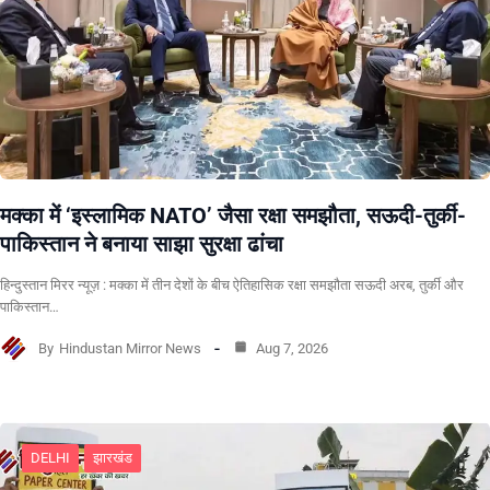
मक्का में ‘इस्लामिक NATO’ जैसा रक्षा समझौता, सऊदी-तुर्की-
पाकिस्तान ने बनाया साझा सुरक्षा ढांचा
हिन्दुस्तान मिरर न्यूज़ : मक्का में तीन देशों के बीच ऐतिहासिक रक्षा समझौता सऊदी अरब, तुर्की और
पाकिस्तान…
By
Hindustan Mirror News
Aug 7, 2026
DELHI
झारखंड