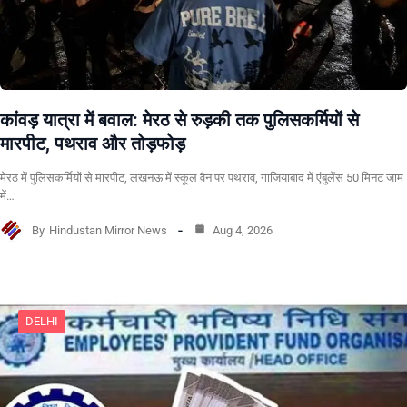
कांवड़ यात्रा में बवाल: मेरठ से रुड़की तक पुलिसकर्मियों से
मारपीट, पथराव और तोड़फोड़
मेरठ में पुलिसकर्मियों से मारपीट, लखनऊ में स्कूल वैन पर पथराव, गाजियाबाद में एंबुलेंस 50 मिनट जाम
में…
By
Hindustan Mirror News
Aug 4, 2026
DELHI