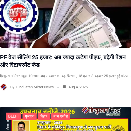
PF वेज सीलिंग 25 हजार: अब ज्यादा कटेगा पीएफ, बढ़ेगी पेंशन
और रिटायरमेंट फंड
हिन्दुस्तान मिरर न्यूज़ :10 साल बाद सरकार का बड़ा फैसला, 15 हजार से बढ़कर 25 हजार हुई पीएफ…
By
Hindustan Mirror News
Aug 4, 2026
DELHI
गुजरात
बिहार
मध्य प्रदेश