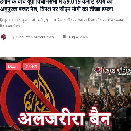
हंगामे के बीच यूपी विधानसभा में 59,019 करोड़ रुपये का
अनुपूरक बजट पेश, विपक्ष पर सीएम योगी का तीखा हमला
हिन्दुस्तान मिरर न्यूज़ :ऊर्जा, उद्योग, ग्रामीण विकास और स्वास्थ्य पर विशेष जोर; राम मंदिर चढ़ावा
विवाद को लेकर…
By
Hindustan Mirror News
Aug 4, 2026
DELHI
देश-विदेश