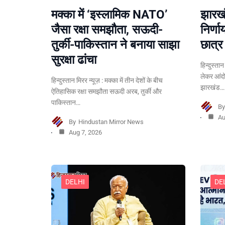
मक्का में ‘इस्लामिक NATO’
झारखं
जैसा रक्षा समझौता, सऊदी-
निर्ण
तुर्की-पाकिस्तान ने बनाया साझा
छात्र 
सुरक्षा ढांचा
हिन्दुस्त
लेकर आंदो
हिन्दुस्तान मिरर न्यूज़ : मक्का में तीन देशों के बीच
झारखंड…
ऐतिहासिक रक्षा समझौता सऊदी अरब, तुर्की और
पाकिस्तान…
B
Au
By
Hindustan Mirror News
Aug 7, 2026
DELHI
DE