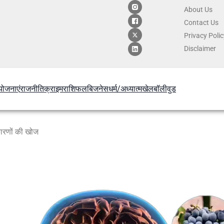
About Us
Contact
Us
Privacy Poli
Disclaimer
योजनाएं
राजनीति
क्राइम
राशिफल
बिजनेस
धर्म/अध्यात्म
खेल
बॉलीवुड
 कारणों की खोज