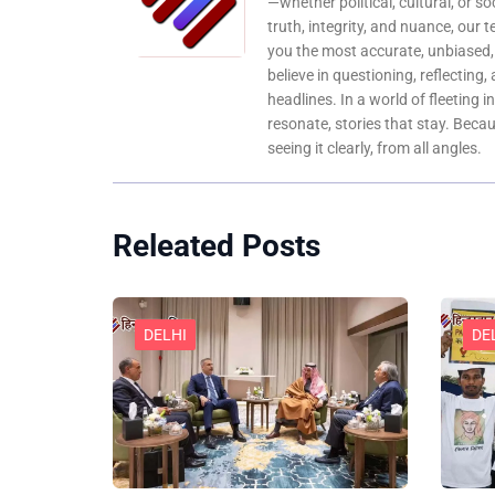
—whether political, cultural, or s
truth, integrity, and nuance, our 
you the most accurate, unbiased
believe in questioning, reflecting,
headlines. In a world of fleeting i
resonate, stories that stay. Bec
seeing it clearly, from all angles.
Releated Posts
DELHI
DE