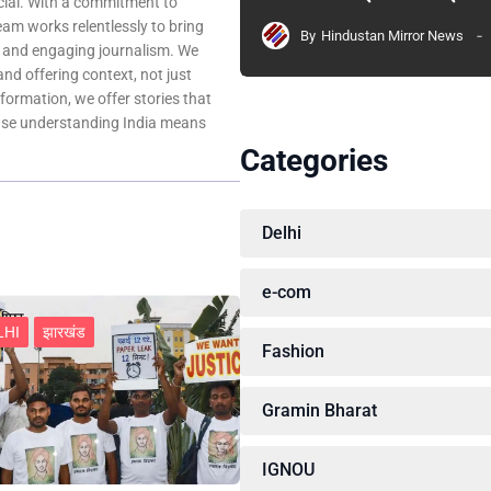
ocial. With a commitment to
team works relentlessly to bring
By
Hindustan Mirror News
, and engaging journalism. We
 and offering context, not just
nformation, we offer stories that
ause understanding India means
Categories
Delhi
e-com
LHI
झारखंड
Fashion
Gramin Bharat
IGNOU