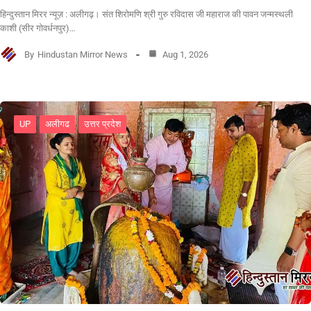
हिन्दुस्तान मिरर न्यूज़ : अलीगढ़। संत शिरोमणि श्री गुरु रविदास जी महाराज की पावन जन्मस्थली
काशी (सीर गोवर्धनपुर)…
By
Hindustan Mirror News
Aug 1, 2026
UP
अलीगढ
उत्तर प्रदेश