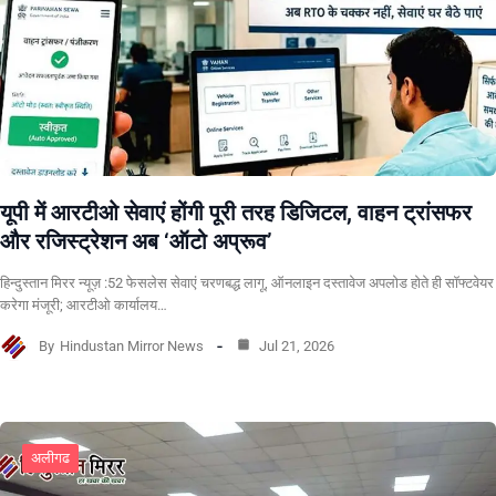
यूपी में आरटीओ सेवाएं होंगी पूरी तरह डिजिटल, वाहन ट्रांसफर
और रजिस्ट्रेशन अब ‘ऑटो अप्रूव’
हिन्दुस्तान मिरर न्यूज़ :52 फेसलेस सेवाएं चरणबद्ध लागू, ऑनलाइन दस्तावेज अपलोड होते ही सॉफ्टवेयर
करेगा मंजूरी; आरटीओ कार्यालय…
By
Hindustan Mirror News
Jul 21, 2026
अलीगढ