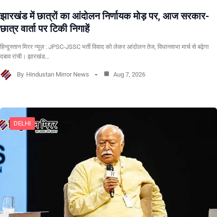
झारखंड में छात्रों का आंदोलन निर्णायक मोड़ पर, आज सरकार-
छात्र वार्ता पर टिकी निगाहें
हिन्दुस्तान मिरर न्यूज़ : JPSC-JSSC भर्ती विवाद को लेकर आंदोलन तेज, विधानसभा मार्च से बढ़ेगा
दबाव रांची। झारखंड…
By
Hindustan Mirror News
Aug 7, 2026
DELHI