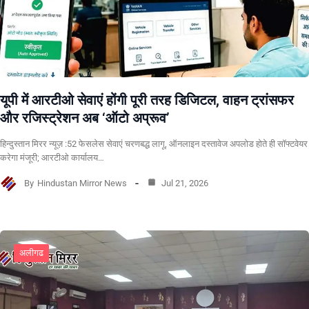
यूपी में आरटीओ सेवाएं होंगी पूरी तरह डिजिटल, वाहन ट्रांसफर
और रजिस्ट्रेशन अब ‘ऑटो अप्रूव’
हिन्दुस्तान मिरर न्यूज़ :52 फेसलेस सेवाएं चरणबद्ध लागू, ऑनलाइन दस्तावेज अपलोड होते ही सॉफ्टवेयर
करेगा मंजूरी; आरटीओ कार्यालय…
By
Hindustan Mirror News
Jul 21, 2026
अलीगढ