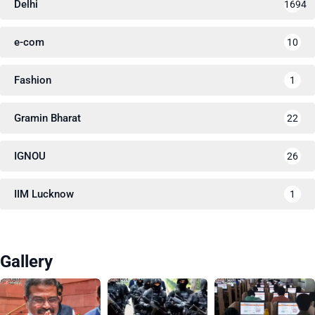
Delhi
1694
e-com
10
Fashion
1
Gramin Bharat
22
IGNOU
26
IIM Lucknow
1
Gallery