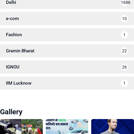
Delhi
1686
e-com
10
Fashion
1
Gramin Bharat
22
IGNOU
26
IIM Lucknow
1
Gallery