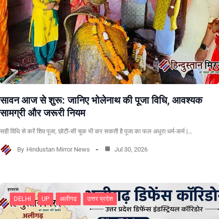
सावन आज से शुरू: जानिए भोलेनाथ की पूजा विधि, आवश्यक
सामग्री और जरूरी नियम
सही विधि से करें शिव पूजा, छोटी-सी चूक भी कर सकती है पूजा का फल अधूरा धर्म-कर्म |…
By
Hindustan Mirror News
Jul 30, 2026
DELHI
UP
अलीगढ
उत्तर प्रदेश