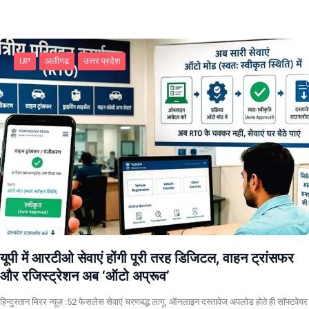
UP
अलीगढ
उत्तर प्रदेश
यूपी में आरटीओ सेवाएं होंगी पूरी तरह डिजिटल, वाहन ट्रांसफर
और रजिस्ट्रेशन अब ‘ऑटो अप्रूव’
हिन्दुस्तान मिरर न्यूज़ :52 फेसलेस सेवाएं चरणबद्ध लागू, ऑनलाइन दस्तावेज अपलोड होते ही सॉफ्टवेयर