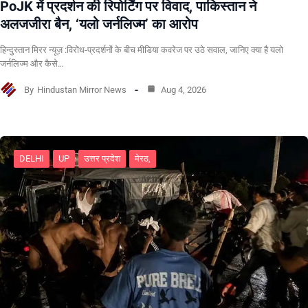
PoJK में प्रदर्शन की रिपोर्टिंग पर विवाद, पाकिस्तान ने
अलजजीरा बैन, ‘यलो जर्नलिज्म’ का आरोप
हिन्दुस्तान मिरर न्यूज़ :विरोध-प्रदर्शनों के बीच मीडिया कवरेज पर उठे सवाल, जानिए क्या है यलो
जर्नलिज्म और कैसे…
By
Hindustan Mirror News
Aug 4, 2026
DELHI
UP
उत्तर प्रदेश
मेरठ,