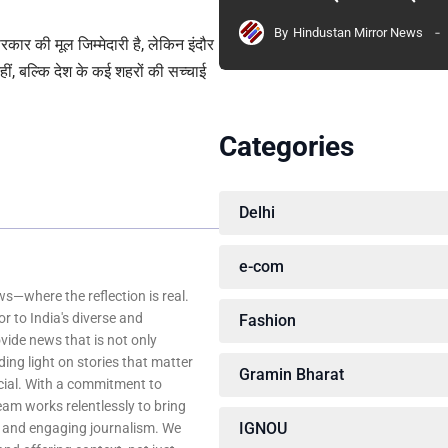
By
Hindustan Mirror News
कार की मूल जिम्मेदारी है, लेकिन इंदौर
, बल्कि देश के कई शहरों की सच्चाई
Categories
Delhi
e-com
—where the reflection is real.
r to India's diverse and
Fashion
ovide news that is not only
ing light on stories that matter
Gramin Bharat
ocial. With a commitment to
team works relentlessly to bring
IGNOU
, and engaging journalism. We