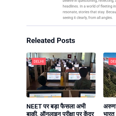
believe in questioning, reflecting,
headlines. In a world of fleeting i
resonate, stories that stay. Bec
seeing it clearly, from all angles.
Releated Posts
DELHI
DE
NEET पर बड़ा फैसला अभी
अरुणा
बाकी, ऑनलाइन परीक्षा पर केंद्र
भारत 