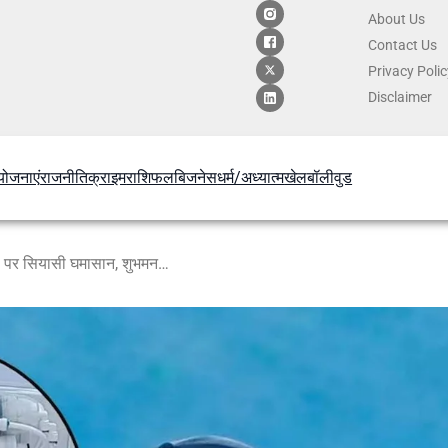
About Us
Contact
Us
Privacy Poli
Disclaimer
योजनाएं
राजनीति
क्राइम
राशिफल
बिजनेस
धर्म/अध्यात्म
खेल
बॉलीवुड
दहशत में खिलाड़ी! इंदौर के दूषित पानी पर सियासी घमासान, शुभमन गिल ने मंगवाया ₹3 लाख का वाटर प्यूरीफायर