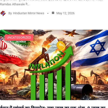
Ramdas Athawale ने…
By
Hindustan Mirror News
May 12, 2026
UNCATEGORIZED