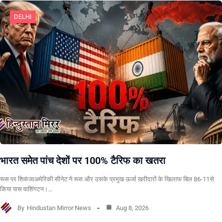
DELHI
भारत समेत पांच देशों पर 100% टैरिफ का खतरा
रूस पर शिकंजाअमेरिकी सीनेट ने रूस और उसके प्रमुख ऊर्जा खरीदारों के खिलाफ बिल 86-11से
किया पास वाशिंगटन।…
By
Hindustan Mirror News
Aug 8, 2026