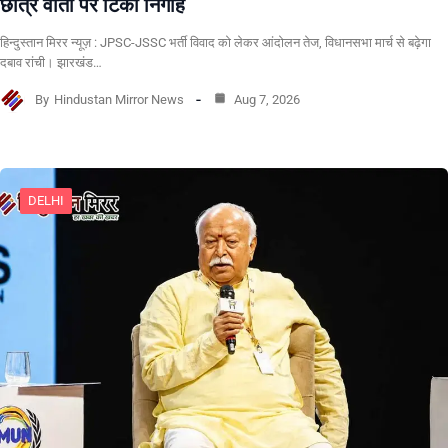
छात्र वार्ता पर टिकी निगाहें
हिन्दुस्तान मिरर न्यूज़ : JPSC-JSSC भर्ती विवाद को लेकर आंदोलन तेज, विधानसभा मार्च से बढ़ेगा
दबाव रांची। झारखंड…
By
Hindustan Mirror News
Aug 7, 2026
DELHI