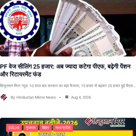
PF वेज सीलिंग 25 हजार: अब ज्यादा कटेगा पीएफ, बढ़ेगी पेंशन
और रिटायरमेंट फंड
हिन्दुस्तान मिरर न्यूज़ :10 साल बाद सरकार का बड़ा फैसला, 15 हजार से बढ़कर 25 हजार हुई पीएफ…
By
Hindustan Mirror News
Aug 4, 2026
DELHI
गुजरात
बिहार
मध्य प्रदेश