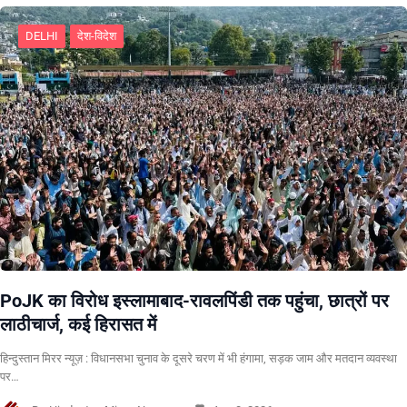
DELHI
देश-विदेश
PoJK का विरोध इस्लामाबाद-रावलपिंडी तक पहुंचा, छात्रों पर
लाठीचार्ज, कई हिरासत में
हिन्दुस्तान मिरर न्यूज़ : विधानसभा चुनाव के दूसरे चरण में भी हंगामा, सड़क जाम और मतदान व्यवस्था
पर…