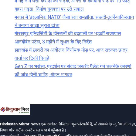
4 महीने में धंसी करोड़ों की सड़क, आगरा के कर्मयोगी रोड पर 10 फीट
गहरा गड्ढा, निर्माण गुणवत्ता पर उठे सवाल
मक्का में ‘इस्लामिक NATO’ जैसा रक्षा समझौता, सऊदी-तुर्की-पाकिस्तान
ने बनाया साझा सुरक्षा ढांचा
गोरखपुर यूनिवर्सिटी के हॉस्टलों की बदहाली पर भड़कीं राज्यपाल
आनंदीबेन पटेल, 3 महीने में सुधार के दिए निर्देश
झारखंड में छात्रों का आंदोलन निर्णायक मोड़ पर, आज सरकार-छात्र
वार्ता पर टिकी निगाहें
Gen Z पर भरोसा, प्रदर्शन पर संवाद जरूरी: पैलेट गन चलनेके कारणों
की जांच होनी चाहिए -मोहन भागवत
Hindustan Mirror
News एक स्वतंत्र डिजिटल न्यूज़ प्लेटफॉर्म है, जो आपको देश-दुनिया की ताज़ा,
निष्पक्ष और सटीक खबरें सरल भाषा में पहुँचाता है।