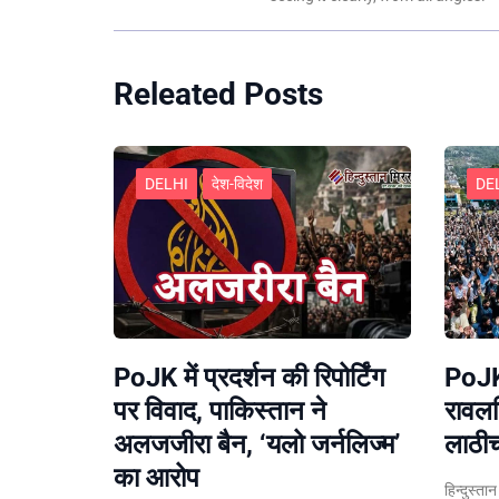
Releated Posts
DELHI
देश-विदेश
DE
PoJK में प्रदर्शन की रिपोर्टिंग
PoJK 
पर विवाद, पाकिस्तान ने
रावलप
अलजजीरा बैन, ‘यलो जर्नलिज्म’
लाठीच
का आरोप
हिन्दुस्ता