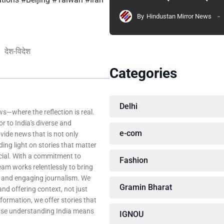
By
Hindustan Mirror News
देश-विदेश
Categories
Delhi
—where the reflection is real.
r to India's diverse and
e-com
ovide news that is not only
ing light on stories that matter
ocial. With a commitment to
Fashion
team works relentlessly to bring
, and engaging journalism. We
Gramin Bharat
 and offering context, not just
nformation, we offer stories that
ause understanding India means
IGNOU