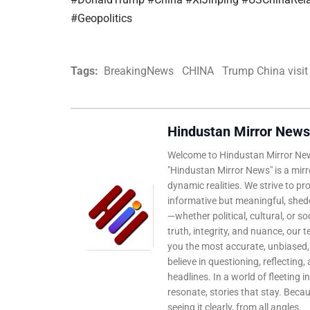
#Geopolitics
Tags:
BreakingNews
CHINA
Trump China visit
Hindustan Mirror News
Welcome to Hindustan Mirror News
"Hindustan Mirror News" is a mirro
dynamic realities. We strive to pr
informative but meaningful, shedd
—whether political, cultural, or s
truth, integrity, and nuance, our 
you the most accurate, unbiased
believe in questioning, reflecting,
headlines. In a world of fleeting i
resonate, stories that stay. Bec
seeing it clearly, from all angles.