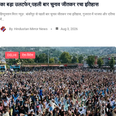
का बड़ा उलटफेर,पहली बार चुनाव जीतकर रचा इतिहास
हिन्दुस्तान मिरर न्यूज़ : बांकीपुर से पहली बार चुनाव जीतकर रचा इतिहास, गुजरात में भाजपा और दतिया
में…
By
Hindustan Mirror News
Aug 3, 2026
DELHI
देश-विदेश