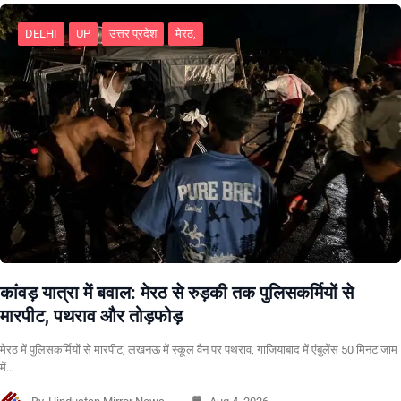
DELHI
UP
उत्तर प्रदेश
मेरठ,
कांवड़ यात्रा में बवाल: मेरठ से रुड़की तक पुलिसकर्मियों से
मारपीट, पथराव और तोड़फोड़
मेरठ में पुलिसकर्मियों से मारपीट, लखनऊ में स्कूल वैन पर पथराव, गाजियाबाद में एंबुलेंस 50 मिनट जाम
में…