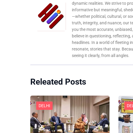
dynamic realities. We strive to pr
informative but meaningful, shedd
—whether political, cultural, or s
truth, integrity, and nuance, our 
you the most accurate, unbiased
believe in questioning, reflecting,
headlines. In a world of fleeting i
resonate, stories that stay. Bec
seeing it clearly, from all angles.
Releated Posts
DELHI
DE