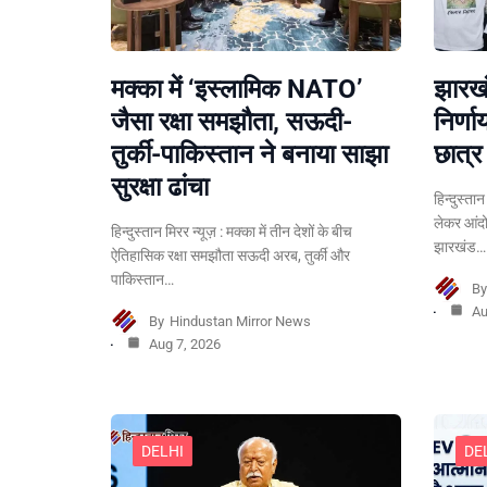
मक्का में ‘इस्लामिक NATO’
झारखं
जैसा रक्षा समझौता, सऊदी-
निर्ण
तुर्की-पाकिस्तान ने बनाया साझा
छात्र 
सुरक्षा ढांचा
हिन्दुस्त
लेकर आंदो
हिन्दुस्तान मिरर न्यूज़ : मक्का में तीन देशों के बीच
झारखंड…
ऐतिहासिक रक्षा समझौता सऊदी अरब, तुर्की और
पाकिस्तान…
B
Au
By
Hindustan Mirror News
Aug 7, 2026
DELHI
DE