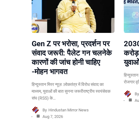
Gen Z पर भरोसा, प्रदर्शन पर
2030
संवाद जरूरी: पैलेट गन चलनेके
करोड़
कारणों की जांच होनी चाहिए
युवाओ
-मोहन भागवत
हिन्दुस्ता
रोजगार वृ
हिन्दुस्तान मिरर न्यूज़ :लोकतंत्र में विरोध संवाद का
माध्यम, युवाओं की बात सुनना जरूरीराष्ट्रीय स्वयंसेवक
B
संघ (RSS) के…
Au
By
Hindustan Mirror News
Aug 7, 2026