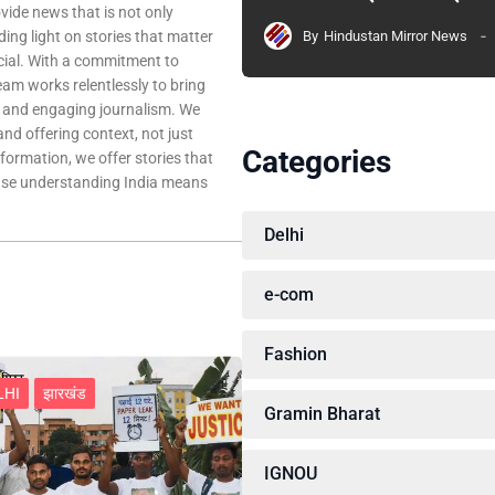
ovide news that is not only
By
Hindustan Mirror News
ing light on stories that matter
ocial. With a commitment to
team works relentlessly to bring
, and engaging journalism. We
 and offering context, not just
Categories
nformation, we offer stories that
ause understanding India means
Delhi
e-com
Fashion
LHI
झारखंड
Gramin Bharat
IGNOU