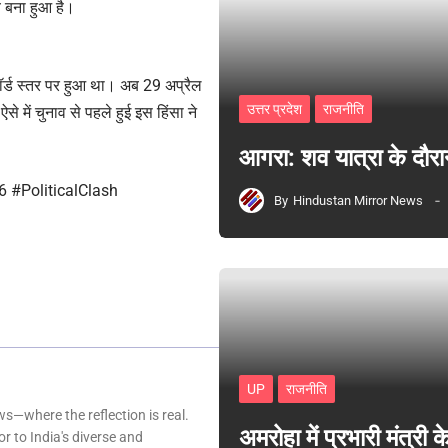
व बना हुआ है।
ॉर्ड स्तर पर हुआ था। अब 29 अप्रैल
उत्तर प्रदेश
राजनीति
 में चुनाव से पहले हुई इस हिंसा ने
आगरा: शव यात्रा के दौरा
 #PoliticalClash
By
Hindustan Mirror News
UP
राजनीति
—where the reflection is real.
अमरोहा में प्रभारी मंत्र
r to India's diverse and