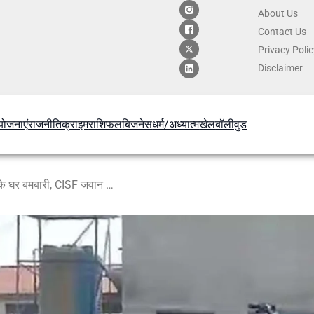
About Us
Contact
Us
Privacy Poli
Disclaimer
योजनाएं
राजनीति
क्राइम
राशिफल
बिजनेस
धर्म/अध्यात्म
खेल
बॉलीवुड
बंगाल में चुनावी हिंसा: BJP विधायक के घर बमबारी, CISF जवान घायल