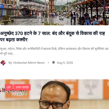
अनुच्छेद 370 हटने के 7 साल: बंद और बंदूक से विकास की राह
पर बढ़ता कश्मीर
सुरक्षा, पर्यटन, निवेश और कनेक्टिविटी में बदलाव दिखे, लेकिन आतंकवाद और विकास की चुनौतियां अब
भी पूरी तरह…
By
Hindustan Mirror News
Aug 5, 2026
UP
उत्तर प्रदेश