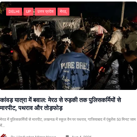
DELHI
UP
उत्तर प्रदेश
मेरठ,
कांवड़ यात्रा में बवाल: मेरठ से रुड़की तक पुलिसकर्मियों से
मारपीट, पथराव और तोड़फोड़
मेरठ में पुलिसकर्मियों से मारपीट, लखनऊ में स्कूल वैन पर पथराव, गाजियाबाद में एंबुलेंस 50 मिनट जाम
में…