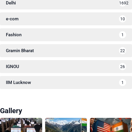
Delhi
1692
e-com
10
Fashion
1
Gramin Bharat
22
IGNOU
26
IIM Lucknow
1
Gallery