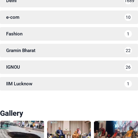
Delhi
1689
e-com
10
Fashion
1
Gramin Bharat
22
IGNOU
26
IIM Lucknow
1
Gallery