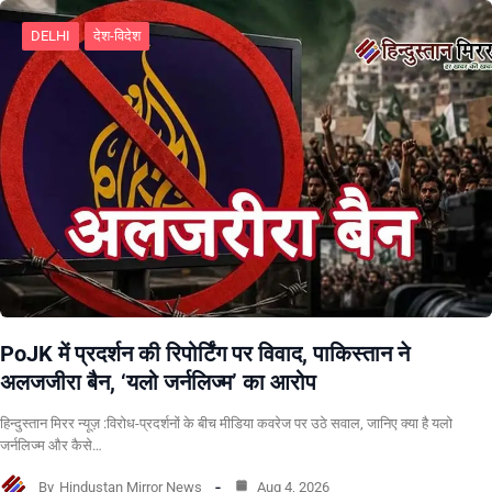
DELHI
देश-विदेश
PoJK में प्रदर्शन की रिपोर्टिंग पर विवाद, पाकिस्तान ने
अलजजीरा बैन, ‘यलो जर्नलिज्म’ का आरोप
हिन्दुस्तान मिरर न्यूज़ :विरोध-प्रदर्शनों के बीच मीडिया कवरेज पर उठे सवाल, जानिए क्या है यलो
जर्नलिज्म और कैसे…
By
Hindustan Mirror News
Aug 4, 2026