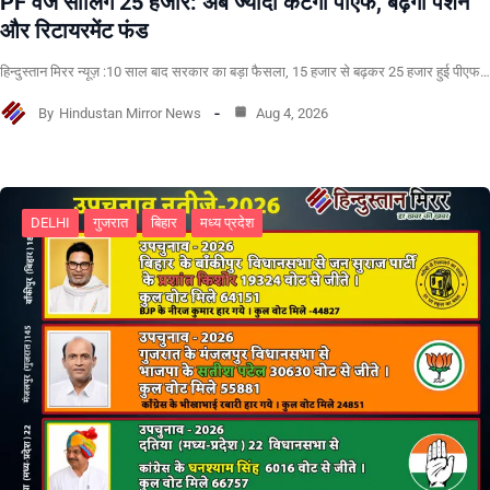
PF वेज सीलिंग 25 हजार: अब ज्यादा कटेगा पीएफ, बढ़ेगी पेंशन
और रिटायरमेंट फंड
हिन्दुस्तान मिरर न्यूज़ :10 साल बाद सरकार का बड़ा फैसला, 15 हजार से बढ़कर 25 हजार हुई पीएफ…
By
Hindustan Mirror News
Aug 4, 2026
DELHI
गुजरात
बिहार
मध्य प्रदेश