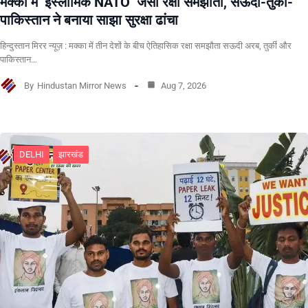
मक्का में ‘इस्लामिक NATO’ जैसा रक्षा समझौता, सऊदी-तुर्की-
पाकिस्तान ने बनाया साझा सुरक्षा ढांचा
हिन्दुस्तान मिरर न्यूज़ : मक्का में तीन देशों के बीच ऐतिहासिक रक्षा समझौता सऊदी अरब, तुर्की और
पाकिस्तान…
By
Hindustan Mirror News
Aug 7, 2026
DELHI
झारखंड