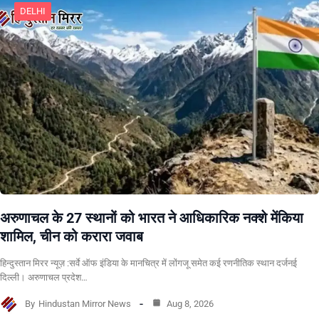
DELHI
अरुणाचल के 27 स्थानों को भारत ने आधिकारिक नक्शे मेंकिया
शामिल, चीन को करारा जवाब
हिन्दुस्तान मिरर न्यूज़ :सर्वे ऑफ इंडिया के मानचित्र में लोंगजू समेत कई रणनीतिक स्थान दर्जनई
दिल्ली। अरुणाचल प्रदेश…
By
Hindustan Mirror News
Aug 8, 2026