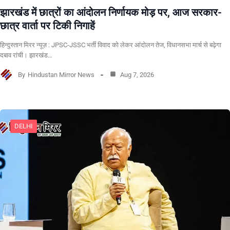
झारखंड में छात्रों का आंदोलन निर्णायक मोड़ पर, आज सरकार-
छात्र वार्ता पर टिकी निगाहें
हिन्दुस्तान मिरर न्यूज़ : JPSC-JSSC भर्ती विवाद को लेकर आंदोलन तेज, विधानसभा मार्च से बढ़ेगा
दबाव रांची। झारखंड…
By
Hindustan Mirror News
Aug 7, 2026
DELHI