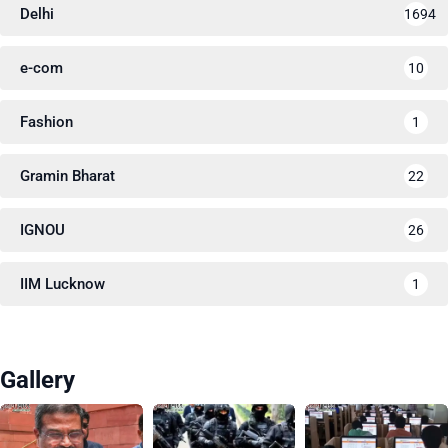
Delhi
1694
e-com
10
Fashion
1
Gramin Bharat
22
IGNOU
26
IIM Lucknow
1
Gallery