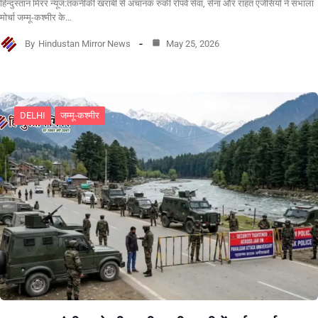
हिन्दुस्तान मिरर न्यूज:तकनीकी खराबी से अचानक रुकी रोपवे सेवा, सेना और राहत एजेंसियों ने संभाला
मोर्चा जम्मू-कश्मीर के…
By
Hindustan Mirror News
May 25, 2026
DELHI
जम्मू-कश्मीर