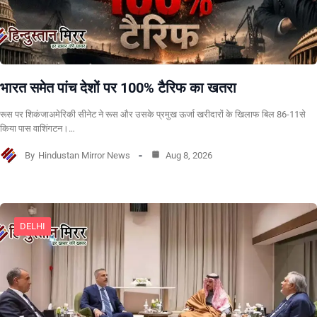
भारत समेत पांच देशों पर 100% टैरिफ का खतरा
रूस पर शिकंजाअमेरिकी सीनेट ने रूस और उसके प्रमुख ऊर्जा खरीदारों के खिलाफ बिल 86-11से
किया पास वाशिंगटन।…
By
Hindustan Mirror News
Aug 8, 2026
DELHI