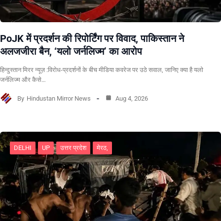
PoJK में प्रदर्शन की रिपोर्टिंग पर विवाद, पाकिस्तान ने
अलजजीरा बैन, ‘यलो जर्नलिज्म’ का आरोप
हिन्दुस्तान मिरर न्यूज़ :विरोध-प्रदर्शनों के बीच मीडिया कवरेज पर उठे सवाल, जानिए क्या है यलो
जर्नलिज्म और कैसे…
By
Hindustan Mirror News
Aug 4, 2026
DELHI
UP
उत्तर प्रदेश
मेरठ,