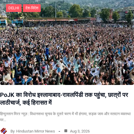
DELHI
देश-विदेश
PoJK का विरोध इस्लामाबाद-रावलपिंडी तक पहुंचा, छात्रों पर
लाठीचार्ज, कई हिरासत में
हिन्दुस्तान मिरर न्यूज़ : विधानसभा चुनाव के दूसरे चरण में भी हंगामा, सड़क जाम और मतदान व्यवस्था
पर…
By
Hindustan Mirror News
Aug 3, 2026