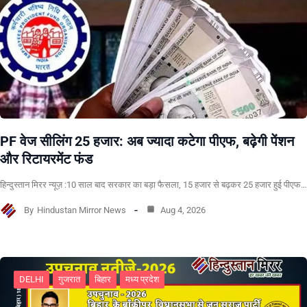
PF वेज सीलिंग 25 हजार: अब ज्यादा कटेगा पीएफ, बढ़ेगी पेंशन
और रिटायरमेंट फंड
हिन्दुस्तान मिरर न्यूज़ :10 साल बाद सरकार का बड़ा फैसला, 15 हजार से बढ़कर 25 हजार हुई पीएफ…
By
Hindustan Mirror News
Aug 4, 2026
DELHI
गुजरात
बिहार
मध्य प्रदेश