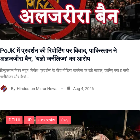
PoJK में प्रदर्शन की रिपोर्टिंग पर विवाद, पाकिस्तान ने
अलजजीरा बैन, ‘यलो जर्नलिज्म’ का आरोप
हिन्दुस्तान मिरर न्यूज़ :विरोध-प्रदर्शनों के बीच मीडिया कवरेज पर उठे सवाल, जानिए क्या है यलो
जर्नलिज्म और कैसे…
By
Hindustan Mirror News
Aug 4, 2026
DELHI
UP
उत्तर प्रदेश
मेरठ,