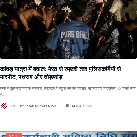
कांवड़ यात्रा में बवाल: मेरठ से रुड़की तक पुलिसकर्मियों से
मारपीट, पथराव और तोड़फोड़
मेरठ में पुलिसकर्मियों से मारपीट, लखनऊ में स्कूल वैन पर पथराव, गाजियाबाद में एंबुलेंस 50 मिनट जाम
में…
By
Hindustan Mirror News
Aug 4, 2026
DELHI