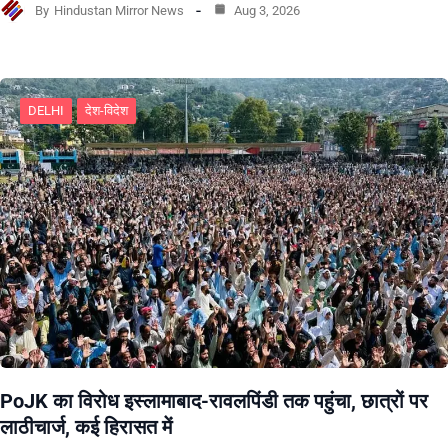
By
Hindustan Mirror News
Aug 3, 2026
DELHI
देश-विदेश
PoJK का विरोध इस्लामाबाद-रावलपिंडी तक पहुंचा, छात्रों पर
लाठीचार्ज, कई हिरासत में