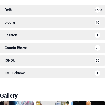
Delhi
1688
e-com
10
Fashion
1
Gramin Bharat
22
IGNOU
26
IIM Lucknow
1
Gallery