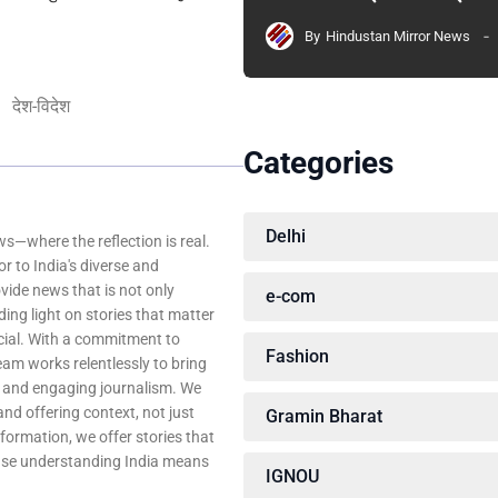
By
Hindustan Mirror News
देश-विदेश
Categories
Delhi
—where the reflection is real.
r to India's diverse and
ovide news that is not only
e-com
ing light on stories that matter
ocial. With a commitment to
Fashion
team works relentlessly to bring
, and engaging journalism. We
 and offering context, not just
Gramin Bharat
nformation, we offer stories that
ause understanding India means
IGNOU