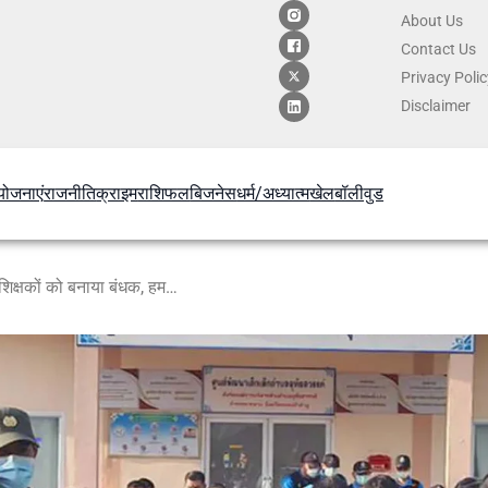
About Us
Contact
Us
Privacy Poli
Disclaimer
योजनाएं
राजनीति
क्राइम
राशिफल
बिजनेस
धर्म/अध्यात्म
खेल
बॉलीवुड
थाईलैंड के स्कूल में गोलीबारी: छात्रों-शिक्षकों को बनाया बंधक, हमलावर गिरफ्तार