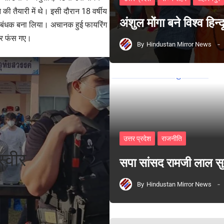
े की तैयारी में थे। इसी दौरान 18 वर्षीय
अंशुल मोंगा बने विश्व हिन
को बंधक बना लिया। अचानक हुई फायरिंग
ंदर फंस गए।
By
Hindustan Mirror News
उत्तर प्रदेश
राजनीति
्वीर
सपा सांसद रामजी लाल 
By
Hindustan Mirror News