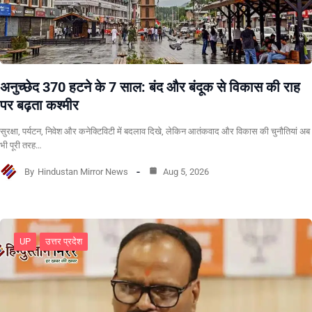
अनुच्छेद 370 हटने के 7 साल: बंद और बंदूक से विकास की राह
पर बढ़ता कश्मीर
सुरक्षा, पर्यटन, निवेश और कनेक्टिविटी में बदलाव दिखे, लेकिन आतंकवाद और विकास की चुनौतियां अब
भी पूरी तरह…
By
Hindustan Mirror News
Aug 5, 2026
UP
उत्तर प्रदेश