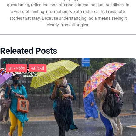
questioning, reflecting, and offering context, not just headlines. In
a world of fleeting information, we offer stories that resonate,
stories that stay. Because understanding India means seeing it
clearly, from all angles.
Releated Posts
उत्तर प्रदेश
नई दिल्ली