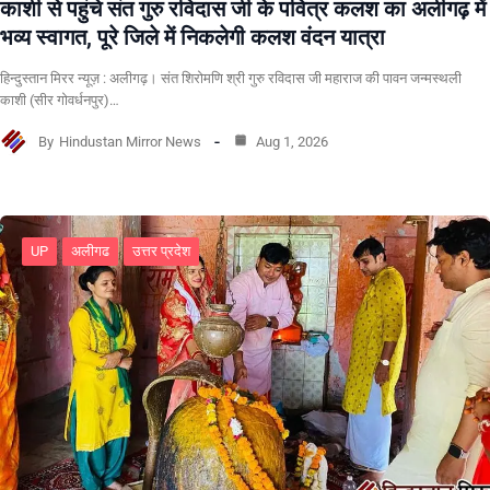
काशी से पहुंचे संत गुरु रविदास जी के पवित्र कलश का अलीगढ़ में
भव्य स्वागत, पूरे जिले में निकलेगी कलश वंदन यात्रा
हिन्दुस्तान मिरर न्यूज़ : अलीगढ़। संत शिरोमणि श्री गुरु रविदास जी महाराज की पावन जन्मस्थली
काशी (सीर गोवर्धनपुर)…
By
Hindustan Mirror News
Aug 1, 2026
UP
अलीगढ
उत्तर प्रदेश