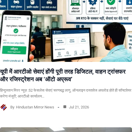
यूपी में आरटीओ सेवाएं होंगी पूरी तरह डिजिटल, वाहन ट्रांसफर
और रजिस्ट्रेशन अब ‘ऑटो अप्रूव’
हिन्दुस्तान मिरर न्यूज़ :52 फेसलेस सेवाएं चरणबद्ध लागू, ऑनलाइन दस्तावेज अपलोड होते ही सॉफ्टवेयर
करेगा मंजूरी; आरटीओ कार्यालय…
By
Hindustan Mirror News
Jul 21, 2026