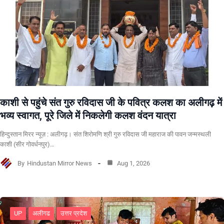
काशी से पहुंचे संत गुरु रविदास जी के पवित्र कलश का अलीगढ़ में
भव्य स्वागत, पूरे जिले में निकलेगी कलश वंदन यात्रा
हिन्दुस्तान मिरर न्यूज़ : अलीगढ़। संत शिरोमणि श्री गुरु रविदास जी महाराज की पावन जन्मस्थली
काशी (सीर गोवर्धनपुर)…
By
Hindustan Mirror News
Aug 1, 2026
UP
अलीगढ
उत्तर प्रदेश