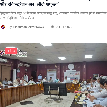
और रजिस्ट्रेशन अब ‘ऑटो अप्रूव’
हिन्दुस्तान मिरर न्यूज़ :52 फेसलेस सेवाएं चरणबद्ध लागू, ऑनलाइन दस्तावेज अपलोड होते ही सॉफ्टवेयर
करेगा मंजूरी; आरटीओ कार्यालय…
By
Hindustan Mirror News
Jul 21, 2026
अलीगढ