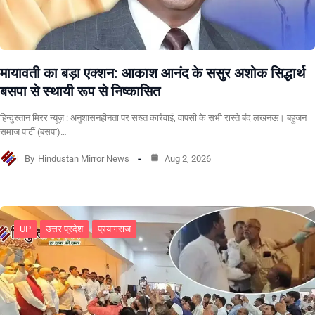
मायावती का बड़ा एक्शन: आकाश आनंद के ससुर अशोक सिद्धार्थ
बसपा से स्थायी रूप से निष्कासित
हिन्दुस्तान मिरर न्यूज़ : अनुशासनहीनता पर सख्त कार्रवाई, वापसी के सभी रास्ते बंद लखनऊ। बहुजन
समाज पार्टी (बसपा)…
By
Hindustan Mirror News
Aug 2, 2026
UP
उत्तर प्रदेश
प्रयागराज