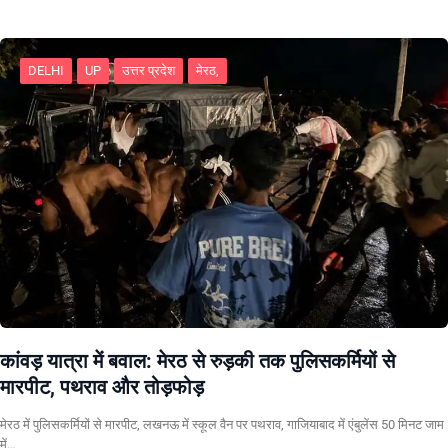
DELHI
UP
उत्तर प्रदेश
मेरठ,
कांवड़ यात्रा में बवाल: मेरठ से रुड़की तक पुलिसकर्मियों से
मारपीट, पथराव और तोड़फोड़
मेरठ में पुलिसकर्मियों से मारपीट, लखनऊ में स्कूल वैन पर पथराव, गाजियाबाद में एंबुलेंस 50 मिनट जाम
में…