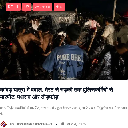
DELHI
UP
उत्तर प्रदेश
मेरठ,
कांवड़ यात्रा में बवाल: मेरठ से रुड़की तक पुलिसकर्मियों से
मारपीट, पथराव और तोड़फोड़
मेरठ में पुलिसकर्मियों से मारपीट, लखनऊ में स्कूल वैन पर पथराव, गाजियाबाद में एंबुलेंस 50 मिनट जाम
में…
By
Hindustan Mirror News
Aug 4, 2026