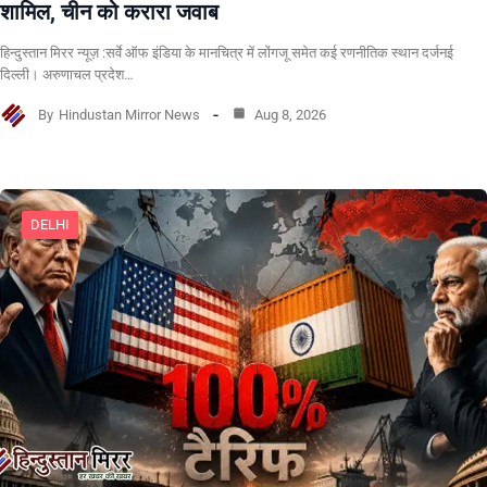
शामिल, चीन को करारा जवाब
हिन्दुस्तान मिरर न्यूज़ :सर्वे ऑफ इंडिया के मानचित्र में लोंगजू समेत कई रणनीतिक स्थान दर्जनई
दिल्ली। अरुणाचल प्रदेश…
By
Hindustan Mirror News
Aug 8, 2026
DELHI