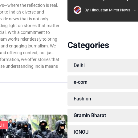
—where the reflection is real.
By
Hindustan Mirror News
r to India's diverse and
ovide news that is not only
ing light on stories that matter
ocial. With a commitment to
team works relentlessly to bring
Categories
, and engaging journalism. We
 and offering context, not just
nformation, we offer stories that
Delhi
ause understanding India means
e-com
Fashion
Gramin Bharat
LHI
IGNOU