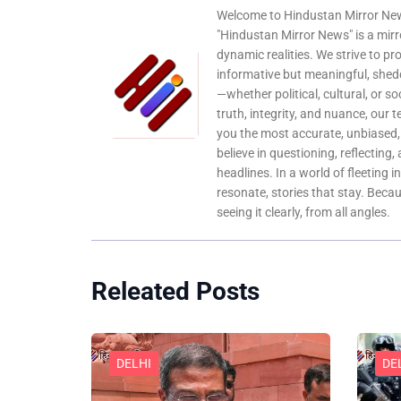
Welcome to Hindustan Mirror News
"Hindustan Mirror News" is a mirro
dynamic realities. We strive to pr
informative but meaningful, shedd
—whether political, cultural, or s
truth, integrity, and nuance, our 
you the most accurate, unbiased
believe in questioning, reflecting,
headlines. In a world of fleeting i
resonate, stories that stay. Bec
seeing it clearly, from all angles.
Releated Posts
DELHI
DE