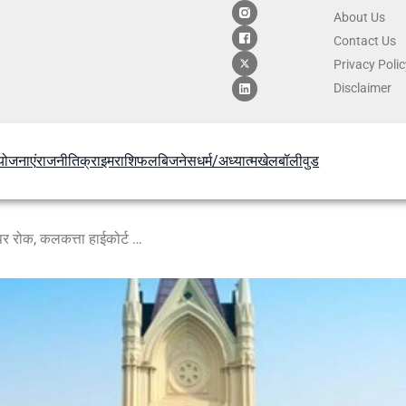
About Us
Contact
Us
Privacy Poli
Disclaimer
योजनाएं
राजनीति
क्राइम
राशिफल
बिजनेस
धर्म/अध्यात्म
खेल
बॉलीवुड
बंगाल में शब-ए-बारात पर आतिशबाजी पर रोक, कलकत्ता हाईकोर्ट का सख्त आदेश