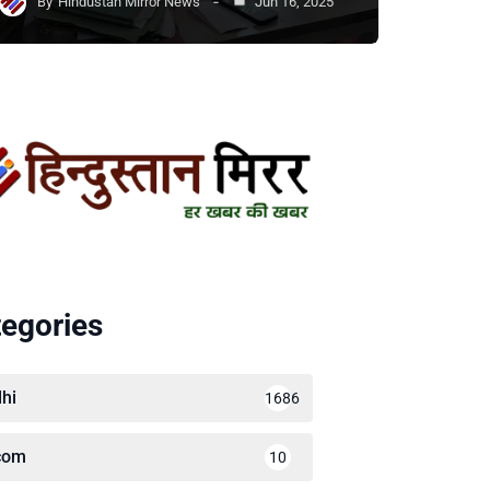
By
Hindustan Mirror News
Jun 16, 2025
egories
lhi
1686
com
10