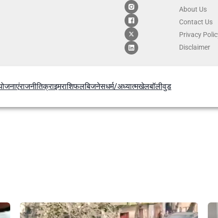
About Us
Contact
Us
Privacy Poli
Disclaimer
योजनाएं
राजनीति
क्राइम
राशिफल
बिजनेस
धर्म/अध्यात्म
खेल
बॉलीवुड