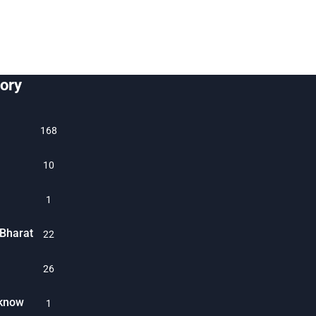
ory
1686
10
1
Bharat
22
26
cknow
1