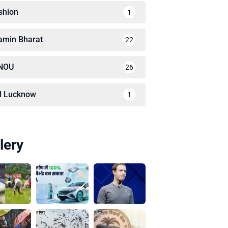
shion
1
amin Bharat
22
NOU
26
M Lucknow
1
lery