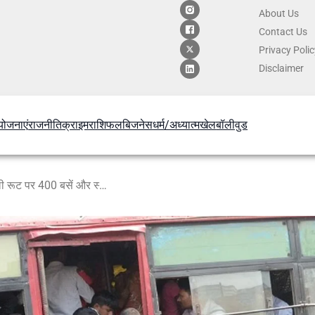
About Us
Contact
Us
Privacy Poli
Disclaimer
योजनाएं
राजनीति
क्राइम
राशिफल
बिजनेस
धर्म/अध्यात्म
खेल
बॉलीवुड
दीपावली पर बढ़ी यात्रियों की भीड़: दिल्ली रूट पर 400 बसें और स्पेशल ट्रेनें लगायी गयीं