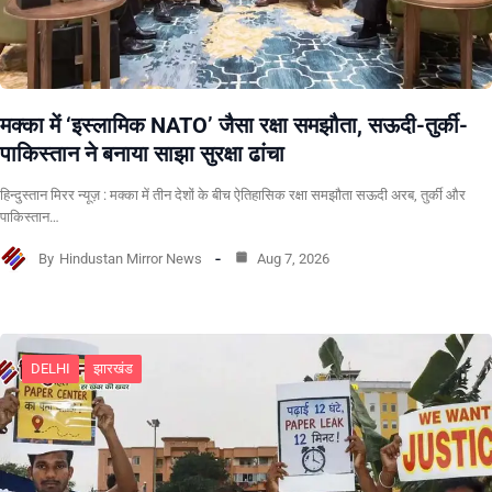
मक्का में ‘इस्लामिक NATO’ जैसा रक्षा समझौता, सऊदी-तुर्की-
पाकिस्तान ने बनाया साझा सुरक्षा ढांचा
हिन्दुस्तान मिरर न्यूज़ : मक्का में तीन देशों के बीच ऐतिहासिक रक्षा समझौता सऊदी अरब, तुर्की और
पाकिस्तान…
By
Hindustan Mirror News
Aug 7, 2026
DELHI
झारखंड