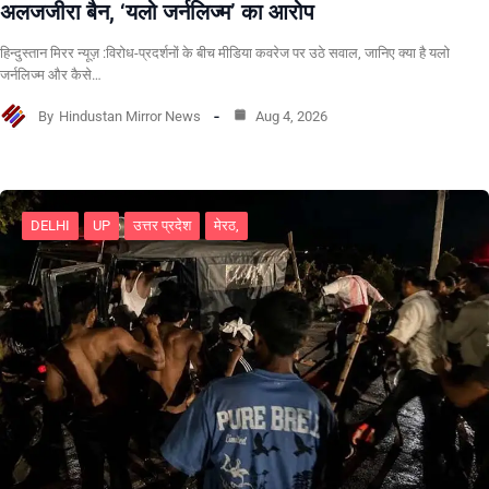
अलजजीरा बैन, ‘यलो जर्नलिज्म’ का आरोप
हिन्दुस्तान मिरर न्यूज़ :विरोध-प्रदर्शनों के बीच मीडिया कवरेज पर उठे सवाल, जानिए क्या है यलो
जर्नलिज्म और कैसे…
By
Hindustan Mirror News
Aug 4, 2026
DELHI
UP
उत्तर प्रदेश
मेरठ,