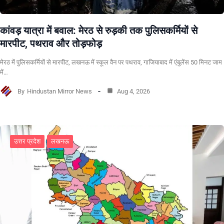
कांवड़ यात्रा में बवाल: मेरठ से रुड़की तक पुलिसकर्मियों से
मारपीट, पथराव और तोड़फोड़
मेरठ में पुलिसकर्मियों से मारपीट, लखनऊ में स्कूल वैन पर पथराव, गाजियाबाद में एंबुलेंस 50 मिनट जाम
में…
By
Hindustan Mirror News
Aug 4, 2026
उत्तर प्रदेश
लखनऊ