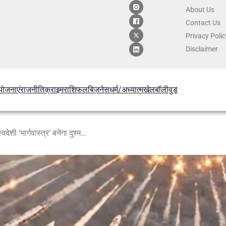
About Us
Contact
Us
Privacy Poli
Disclaimer
योजनाएं
राजनीति
क्राइम
राशिफल
बिजनेस
धर्म/अध्यात्म
खेल
बॉलीवुड
एक मिसाइल से 64 टारगेट खल्लास: स्वदेशी ‘भार्गवास्त्र’ बनेगा दुश्मन ड्रोन झुंडों का काल