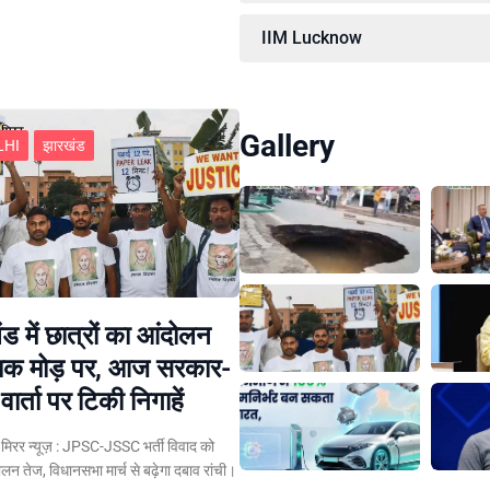
IIM Lucknow
Gallery
LHI
झारखंड
ड में छात्रों का आंदोलन
ायक मोड़ पर, आज सरकार-
वार्ता पर टिकी निगाहें
ान मिरर न्यूज़ : JPSC-JSSC भर्ती विवाद को
लन तेज, विधानसभा मार्च से बढ़ेगा दबाव रांची।