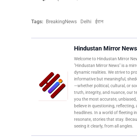
Tags:
BreakingNews
Delhi
ईरान
Hindustan Mirror News
Welcome to Hindustan Mirror News
"Hindustan Mirror News" is a mirro
dynamic realities. We strive to pr
informative but meaningful, shedd
—whether political, cultural, or s
truth, integrity, and nuance, our 
you the most accurate, unbiased
believe in questioning, reflecting,
headlines. In a world of fleeting i
resonate, stories that stay. Bec
seeing it clearly, from all angles.