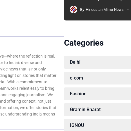
By
Hindustan Mirror News
Categories
—where the reflection is real.
Delhi
r to India's diverse and
ovide news that is not only
ing light on stories that matter
e-com
ocial. With a commitment to
team works relentlessly to bring
Fashion
, and engaging journalism. We
 and offering context, not just
nformation, we offer stories that
Gramin Bharat
ause understanding India means
IGNOU