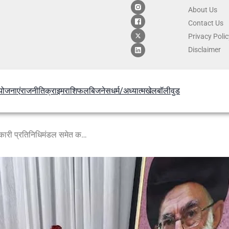
About Us
Contact
Us
Privacy Poli
Disclaimer
योजनाएं
राजनीति
क्राइम
राशिफल
बिजनेस
धर्म/अध्यात्म
खेल
बॉलीवुड
खामेनेई को अंतिम विदाई: भारत से सरकारी प्रतिनिधिमंडल समेत कई नेता पहुंचे ईरान, 100 से अधिक देशों की मौजूदगी !