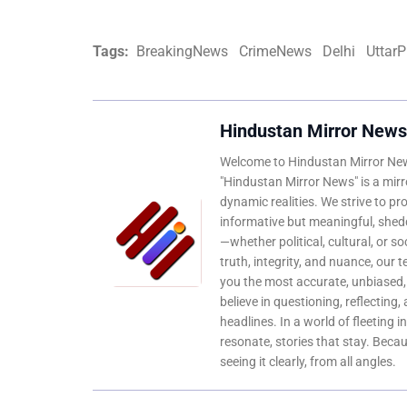
Tags:
BreakingNews
CrimeNews
Delhi
Uttar
Hindustan Mirror News
Welcome to Hindustan Mirror News
"Hindustan Mirror News" is a mirro
dynamic realities. We strive to pr
informative but meaningful, shedd
—whether political, cultural, or s
truth, integrity, and nuance, our 
you the most accurate, unbiased
believe in questioning, reflecting,
headlines. In a world of fleeting i
resonate, stories that stay. Bec
seeing it clearly, from all angles.