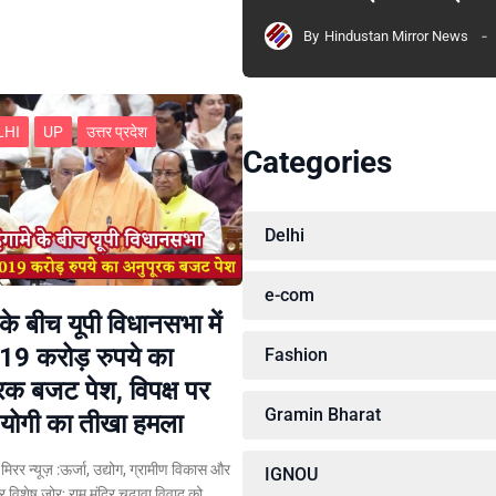
By
Hindustan Mirror News
LHI
UP
उत्तर प्रदेश
Categories
Delhi
e-com
 के बीच यूपी विधानसभा में
19 करोड़ रुपये का
Fashion
रक बजट पेश, विपक्ष पर
Gramin Bharat
योगी का तीखा हमला
न मिरर न्यूज़ :ऊर्जा, उद्योग, ग्रामीण विकास और
IGNOU
पर विशेष जोर; राम मंदिर चढ़ावा विवाद को