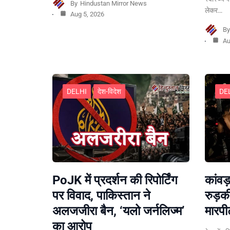
By
Hindustan Mirror News
लेकर…
Aug 5, 2026
B
Au
DELHI
देश-विदेश
DE
PoJK में प्रदर्शन की रिपोर्टिंग
कांवड़
पर विवाद, पाकिस्तान ने
रुड़क
अलजजीरा बैन, ‘यलो जर्नलिज्म’
मारपी
का आरोप