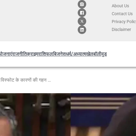
About Us
Contact
Us
Privacy Poli
Disclaimer
योजनाएं
राजनीति
क्राइम
राशिफल
बिजनेस
धर्म/अध्यात्म
खेल
बॉलीवुड
नौगांव ब्लास्ट: गृह मंत्रालय का बयान, विस्फोट के कारणों की गहन जांच जारी