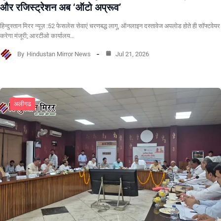
और रजिस्ट्रेशन अब ‘ऑटो अप्रूव’
हिन्दुस्तान मिरर न्यूज़ :52 फेसलेस सेवाएं चरणबद्ध लागू, ऑनलाइन दस्तावेज अपलोड होते ही सॉफ्टवेयर
करेगा मंजूरी; आरटीओ कार्यालय…
By
Hindustan Mirror News
Jul 21, 2026
अलीगढ