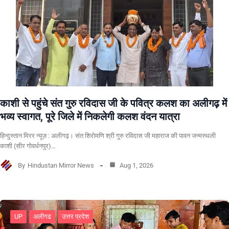
काशी से पहुंचे संत गुरु रविदास जी के पवित्र कलश का अलीगढ़ में
भव्य स्वागत, पूरे जिले में निकलेगी कलश वंदन यात्रा
हिन्दुस्तान मिरर न्यूज़ : अलीगढ़। संत शिरोमणि श्री गुरु रविदास जी महाराज की पावन जन्मस्थली
काशी (सीर गोवर्धनपुर)…
By
Hindustan Mirror News
Aug 1, 2026
UP
अलीगढ
उत्तर प्रदेश