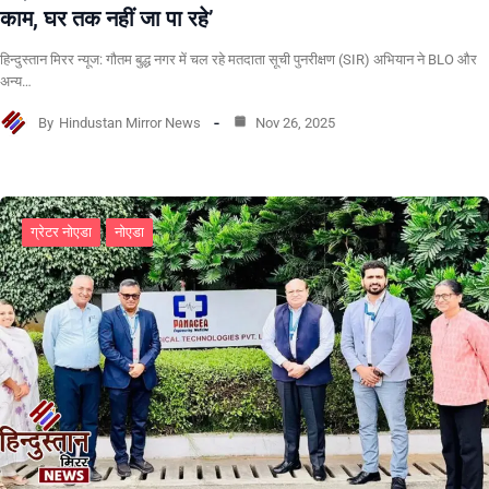
काम, घर तक नहीं जा पा रहे’
हिन्दुस्तान मिरर न्यूज: गौतम बुद्ध नगर में चल रहे मतदाता सूची पुनरीक्षण (SIR) अभियान ने BLO और
अन्य…
By
Hindustan Mirror News
Nov 26, 2025
ग्रेटर नोएडा
नोएडा