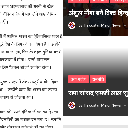
कि आज अहमदाबाद की धरती से खेल
अंशुल मोंगा बने विश्व हिन
े चैंपियनशिप में भाग लेने आए विभिन्न
ं दीं।
By
Hindustan Mirror News
ूची में शामिल भारत का ऐतिहासिक शहर है
 देश के लिए गर्व का विषय है। उन्होंने
मनाया जाएगा, जिसके तहत दुनिया भर में
ोलकाता में होगा। वर्ल्ड योगासन
 के लिए “डबल डोज” साबित होगा।
उत्तर प्रदेश
राजनीति
त राष्ट्र में अंतरराष्ट्रीय योग दिवस
। उन्होंने कहा कि भारत का उद्देश्य
सपा सांसद रामजी लाल 
कल्याण से जोड़ना था।
By
Hindustan Mirror News
ध्यान को अपने दैनिक जीवन का हिस्सा
ीवनशैली का माध्यम बन गया है। उन्होंने
और योगासन स्पोर्ट्स की यह विश्व