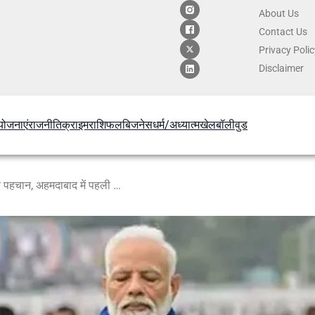
About Us
Contact
Us
Privacy Poli
Disclaimer
योजनाएं
राजनीति
क्राइम
राशिफल
बिजनेस
धर्म/अध्यात्म
खेल
बॉलीवुड
पीएम मोदी बोले योग को मिलेगी वैश्विक पहचान, अहमदाबाद में पहली वर्ल्ड योगासन चैंपियनशिप का शुभारंभ