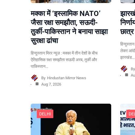
मक्का में ‘इस्लामिक NATO’
झारखं
जैसा रक्षा समझौता, सऊदी-
निर्ण
तुर्की-पाकिस्तान ने बनाया साझा
छात्र 
सुरक्षा ढांचा
हिन्दुस्त
लेकर आंदो
हिन्दुस्तान मिरर न्यूज़ : मक्का में तीन देशों के बीच
झारखंड…
ऐतिहासिक रक्षा समझौता सऊदी अरब, तुर्की और
पाकिस्तान…
B
Au
By
Hindustan Mirror News
Aug 7, 2026
DELHI
DE