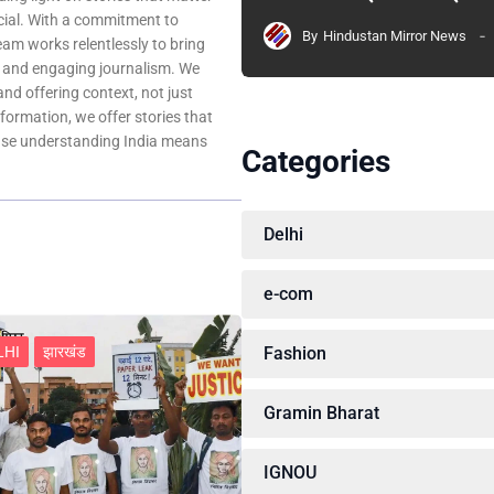
ocial. With a commitment to
By
Hindustan Mirror News
team works relentlessly to bring
, and engaging journalism. We
 and offering context, not just
nformation, we offer stories that
ause understanding India means
Categories
Delhi
e-com
LHI
झारखंड
Fashion
Gramin Bharat
IGNOU